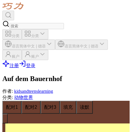
分类
分类
语言
简体中文
|
德语
语言
简体中文
|
德语
账户
账户
注册
登录
Auf dem Bauernhof
作者
:
kidsandteenslearning
分类
:
动物世界
配对1
配对2
配对3
填充
读默