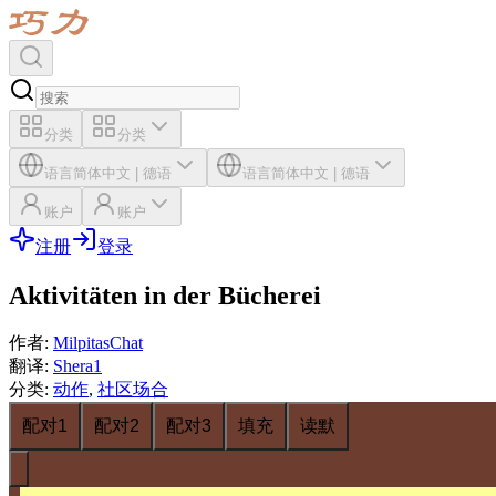
分类
分类
语言
简体中文
|
德语
语言
简体中文
|
德语
账户
账户
注册
登录
Aktivitäten in der Bücherei
作者
:
MilpitasChat
翻译
:
Shera1
分类
:
动作
,
社区场合
配对1
配对2
配对3
填充
读默