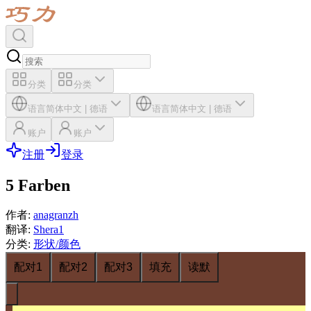
分类
分类
语言
简体中文
|
德语
语言
简体中文
|
德语
账户
账户
注册
登录
5 Farben
作者
:
anagranzh
翻译
:
Shera1
分类
:
形状/颜色
配对1
配对2
配对3
填充
读默