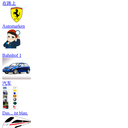
在路上
Automarken
Bahnhof 1
汽车
Das... ist blau.