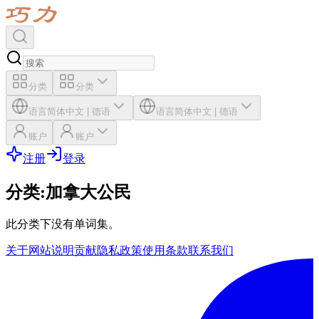
分类
分类
语言
简体中文
|
德语
语言
简体中文
|
德语
账户
账户
注册
登录
分类
:
加拿大公民
此分类下没有单词集。
关于网站
说明
贡献
隐私政策
使用条款
联系我们