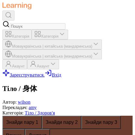
Категорія
Категорія
Мова
українська
|
китайська (мандаринська)
Мова
українська
|
китайська (мандаринська)
Акаунт
Акаунт
Зареєструватися.
Вхід
Тіло / 身体
Автор
:
wilson
Перекладач
:
amy
Категорія
:
Тіло / Здоров'я
Знайди пару 1
Знайди пару 2
Знайди пару 3