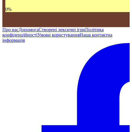
0
%
Про нас
Допомога
Створені лексичні ігри
Політика
конфіденційності
Умови користування
Наша контактна
інформація