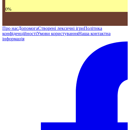
0
%
Про нас
Допомога
Створені лексичні ігри
Політика
конфіденційності
Умови користування
Наша контактна
інформація