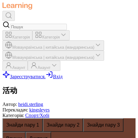
Категорія
Категорія
Мова
українська
|
китайська (мандаринська)
Мова
українська
|
китайська (мандаринська)
Акаунт
Акаунт
Зареєструватися.
Вхід
活动
Автор
:
heidi.sterling
Перекладач
:
kingsleyes
Категорія
:
Спорт/Хобі
Знайди пару 1
Знайди пару 2
Знайди пару 3