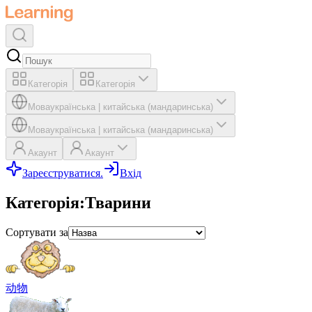
Категорія
Категорія
Мова
українська
|
китайська (мандаринська)
Мова
українська
|
китайська (мандаринська)
Акаунт
Акаунт
Зареєструватися.
Вхід
Категорія
:
Тварини
Сортувати за
动物