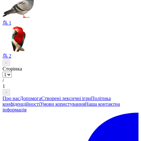
鸟 1
鸟 2
<
Сторінка
/
1
>
Про нас
Допомога
Створені лексичні ігри
Політика
конфіденційності
Умови користування
Наша контактна
інформація