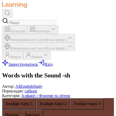
Категорія
Категорія
Мова
українська
|
англійська (амер.)
Мова
українська
|
англійська (амер.)
Акаунт
Акаунт
Зареєструватися.
Вхід
Words with the Sound -sh
Автор
:
AllEnglishStudy
Перекладач
:
calliope
Категорія
:
Алфавіт / Фонеми та літери
Знайди пару 1
Знайди пару 2
Знайди пару 3
Впиши
Диктант