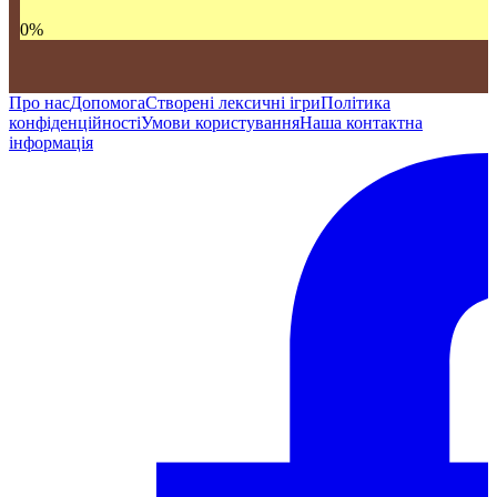
0
%
Про нас
Допомога
Створені лексичні ігри
Політика
конфіденційності
Умови користування
Наша контактна
інформація