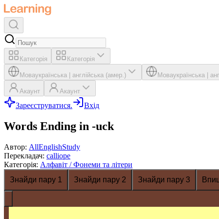
Категорія
Категорія
Мова
українська
|
англійська (амер.)
Мова
українська
|
ан
Акаунт
Акаунт
Зареєструватися.
Вхід
Words Ending in -uck
Автор
:
AllEnglishStudy
Перекладач
:
calliope
Категорія
:
Алфавіт / Фонеми та літери
Знайди пару 1
Знайди пару 2
Знайди пару 3
Впи