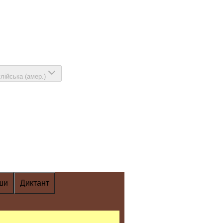
глійська (амер.)
ши
Диктант