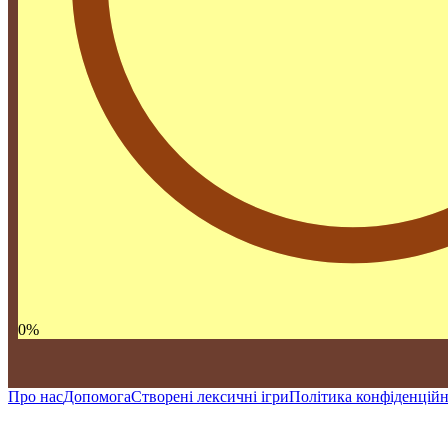
0
%
Про нас
Допомога
Створені лексичні ігри
Політика конфіденційн