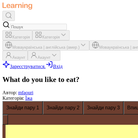
Категорія
Категорія
Мова
українська
|
англійська (амер.)
Мова
українська
|
ан
Акаунт
Акаунт
Зареєструватися.
Вхід
What do you like to eat?
Автор
:
mfaouri
Категорія
:
Їжа
Знайди пару 1
Знайди пару 2
Знайди пару 3
Впи