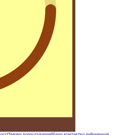
ості
Умови користування
Наша контактна інформація