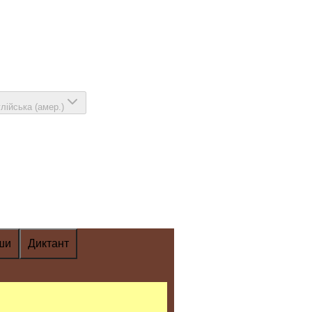
глійська (амер.)
ши
Диктант