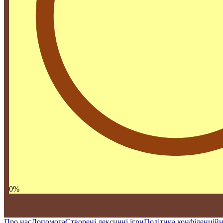
0
%
Про нас
Допомога
Створені лексичні ігри
Політика конфіденційн