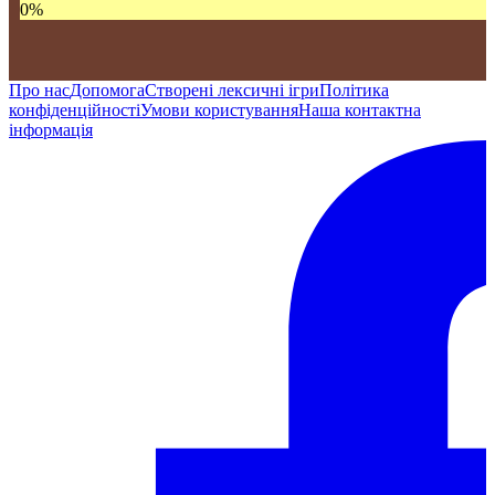
0
%
Про нас
Допомога
Створені лексичні ігри
Політика
конфіденційності
Умови користування
Наша контактна
інформація