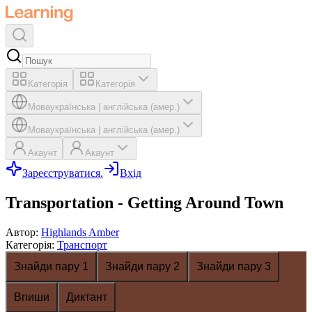
Категорія
Категорія
Мова
українська
|
англійська (амер.)
Мова
українська
|
англійська (амер.)
Акаунт
Акаунт
Зареєструватися.
Вхід
Transportation - Getting Around Town
Автор
:
Highlands Amber
Категорія
:
Транспорт
Знайди пару 1
Знайди пару 2
Знайди пару 3
Впиши
Диктант