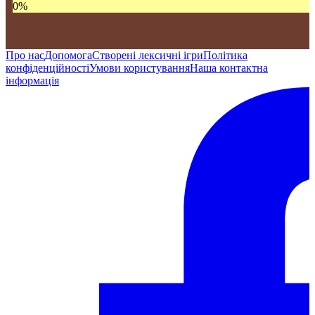
0
%
Про нас
Допомога
Створені лексичні ігри
Політика
конфіденційності
Умови користування
Наша контактна
інформація