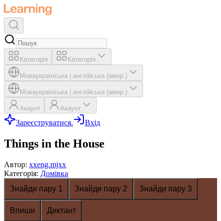
Категорія
Категорія
Мова
українська
|
англійська (амер.)
Мова
українська
|
англійська (амер.)
Акаунт
Акаунт
Зареєструватися.
Вхід
Things in the House
Автор
:
xxeng.mjxx
Категорія
:
Домівка
Знайди пару 1
Знайди пару 2
Знайди пару 3
Впиши
Диктант