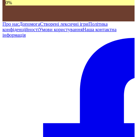
0
%
Про нас
Допомога
Створені лексичні ігри
Політика
конфіденційності
Умови користування
Наша контактна
інформація