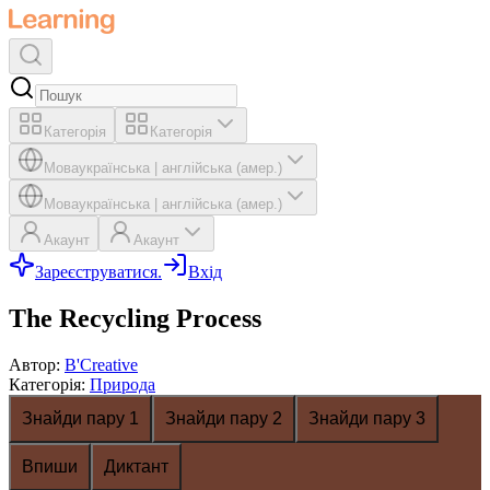
Категорія
Категорія
Мова
українська
|
англійська (амер.)
Мова
українська
|
англійська (амер.)
Акаунт
Акаунт
Зареєструватися.
Вхід
The Recycling Process
Автор
:
B'Creative
Категорія
:
Природа
Знайди пару 1
Знайди пару 2
Знайди пару 3
Впиши
Диктант