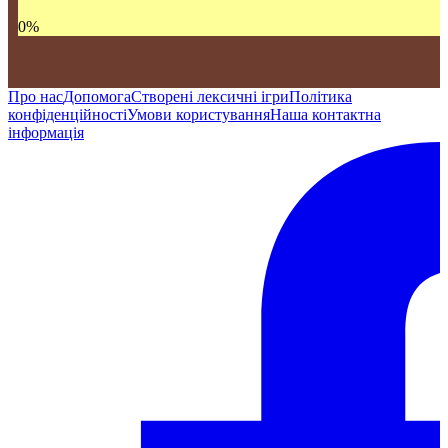
0
%
Про нас
Допомога
Створені лексичні ігри
Політика
конфіденційності
Умови користування
Наша контактна
інформація