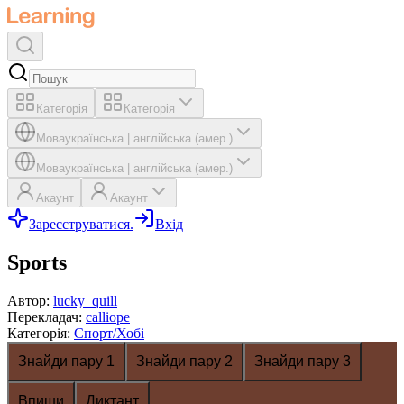
Категорія
Категорія
Мова
українська
|
англійська (амер.)
Мова
українська
|
англійська (амер.)
Акаунт
Акаунт
Зареєструватися.
Вхід
Sports
Автор
:
lucky_quill
Перекладач
:
calliope
Категорія
:
Спорт/Хобі
Знайди пару 1
Знайди пару 2
Знайди пару 3
Впиши
Диктант