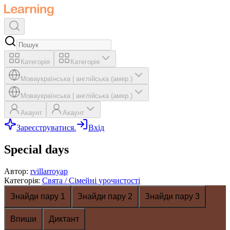
Категорія
Категорія
Мова
українська
|
англійська (амер.)
Мова
українська
|
англійська (амер.)
Акаунт
Акаунт
Зареєструватися.
Вхід
Special days
Автор
:
rvillarroyap
Категорія
:
Свята / Сімейні урочистості
Знайди пару 1
Знайди пару 2
Знайди пару 3
Впиши
Диктант