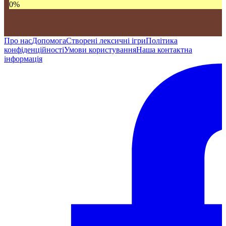
0
%
Про нас
Допомога
Створені лексичні ігри
Політика
конфіденційності
Умови користування
Наша контактна
інформація