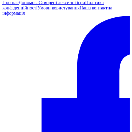
Про нас
Допомога
Створені лексичні ігри
Політика
конфіденційності
Умови користування
Наша контактна
інформація