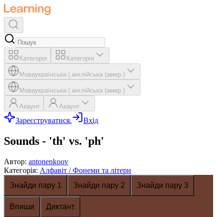
Категорія
Категорія
Мова
українська
|
англійська (амер.)
Мова
українська
|
англійська (амер.)
Акаунт
Акаунт
Зареєструватися.
Вхід
Sounds - 'th' vs. 'ph'
Автор
:
antonenkoov
Категорія
:
Алфавіт / Фонеми та літери
Знайди пару 1
Знайди пару 2
Знайди пару 3
Впиши
Диктант