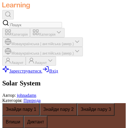
Категорія
Категорія
Мова
українська
|
англійська (амер.)
Мова
українська
|
англійська (амер.)
Акаунт
Акаунт
Зареєструватися.
Вхід
Solar System
Автор
:
johnadams
Категорія
:
Природа
Знайди пару 1
Знайди пару 2
Знайди пару 3
Впиши
Диктант