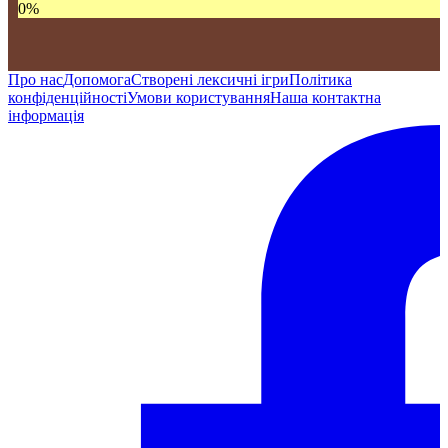
0
%
Про нас
Допомога
Створені лексичні ігри
Політика
конфіденційності
Умови користування
Наша контактна
інформація