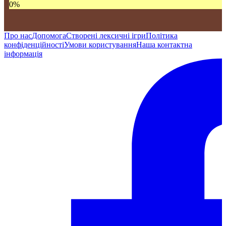
0
%
Про нас
Допомога
Створені лексичні ігри
Політика
конфіденційності
Умови користування
Наша контактна
інформація