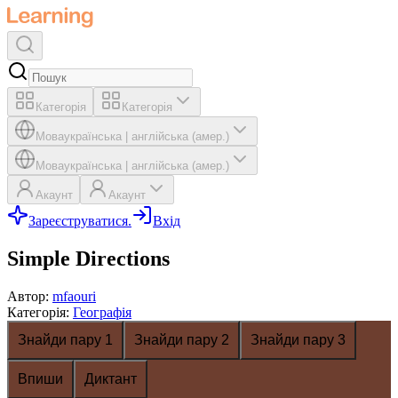
Категорія
Категорія
Мова
українська
|
англійська (амер.)
Мова
українська
|
англійська (амер.)
Акаунт
Акаунт
Зареєструватися.
Вхід
Simple Directions
Автор
:
mfaouri
Категорія
:
Географія
Знайди пару 1
Знайди пару 2
Знайди пару 3
Впиши
Диктант