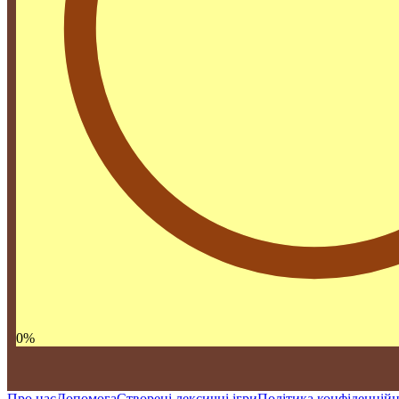
0
%
Про нас
Допомога
Створені лексичні ігри
Політика конфіденційн