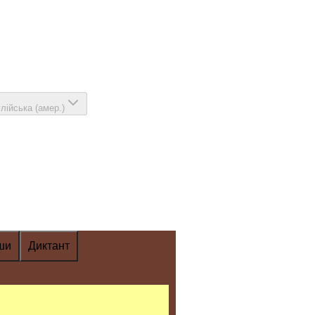
глійська (амер.)
ши
Диктант