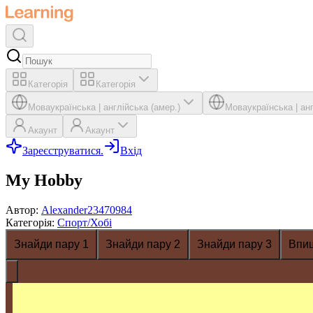
Категорія
Категорія
Мова
українська
|
англійська (амер.)
Мова
українська
|
ан
Акаунт
Акаунт
Зареєструватися.
Вхід
My Hobby
Автор
:
Alexander23470984
Категорія
:
Спорт/Хобі
Знайди пару 1
Знайди пару 2
Знайди пару 3
Впи