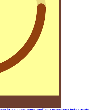
ості
Умови користування
Наша контактна інформація