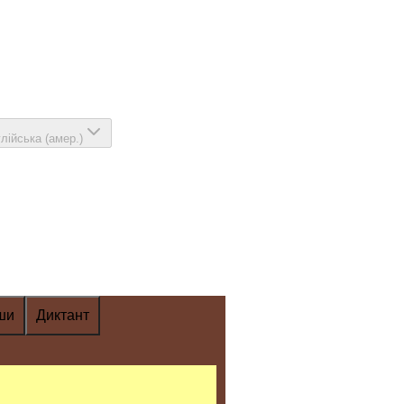
глійська (амер.)
ши
Диктант