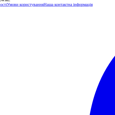
ості
Умови користування
Наша контактна інформація