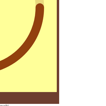
owski.