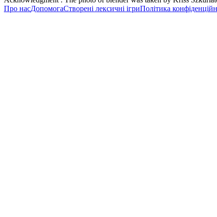
Про нас
Допомога
Створені лексичні ігри
Політика конфіденційн