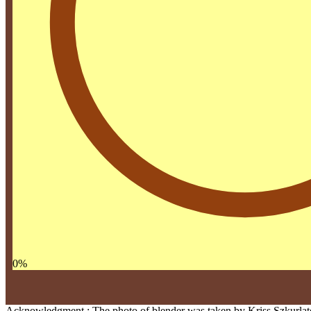
0
%
Acknowledgment : The photo of blender was taken by Kriss Szkurlat