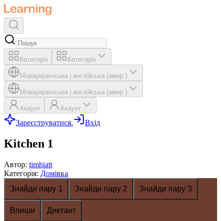
Категорія
Категорія
Мова
українська
|
англійська (амер.)
Мова
українська
|
англійська (амер.)
Акаунт
Акаунт
Зареєструватися.
Вхід
Kitchen 1
Автор
:
timhiatt
Категорія
:
Домівка
Знайди пару 1
Знайди пару 2
Знайди пару 3
Впиши
Диктант