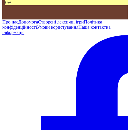
0
%
Про нас
Допомога
Створені лексичні ігри
Політика
конфіденційності
Умови користування
Наша контактна
інформація