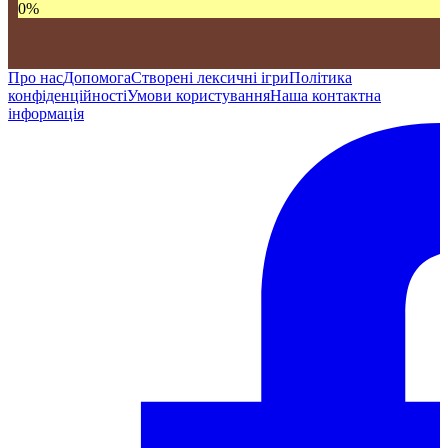
0
%
Про нас
Допомога
Створені лексичні ігри
Політика
конфіденційності
Умови користування
Наша контактна
інформація