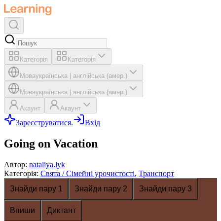
Категорія
Категорія
Мова
українська
|
англійська (амер.)
Мова
українська
|
англійська (амер.)
Акаунт
Акаунт
Зареєструватися.
Вхід
Going on Vacation
Автор
:
nataliya.lyk
Категорія
:
Свята / Сімейні урочистості
,
Транспорт
Знайди пару 1
Знайди пару 2
Знайди пару 3
Впиши
Диктант