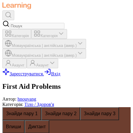
Категорія
Категорія
Мова
українська
|
англійська (амер.)
Мова
українська
|
англійська (амер.)
Акаунт
Акаунт
Зареєструватися.
Вхід
First Aid Problems
Автор
:
hnouvang
Категорія
:
Тіло / Здоров'я
Знайди пару 1
Знайди пару 2
Знайди пару 3
Впиши
Диктант