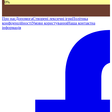
0
%
Про нас
Допомога
Створені лексичні ігри
Політика
конфіденційності
Умови користування
Наша контактна
інформація