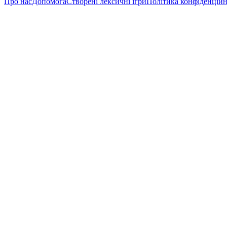
Про нас
Допомога
Створені лексичні ігри
Політика конфіденційн