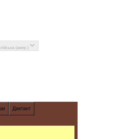
глійська (амер.)
ши
Диктант