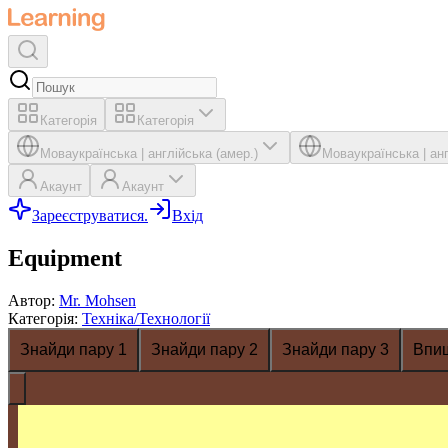
Категорія
Категорія
Мова
українська
|
англійська (амер.)
Мова
українська
|
ан
Акаунт
Акаунт
Зареєструватися.
Вхід
Equipment
Автор
:
Mr. Mohsen
Категорія
:
Техніка/Технології
Знайди пару 1
Знайди пару 2
Знайди пару 3
Впи