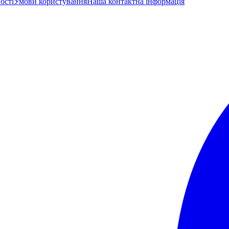
ості
Умови користування
Наша контактна інформація