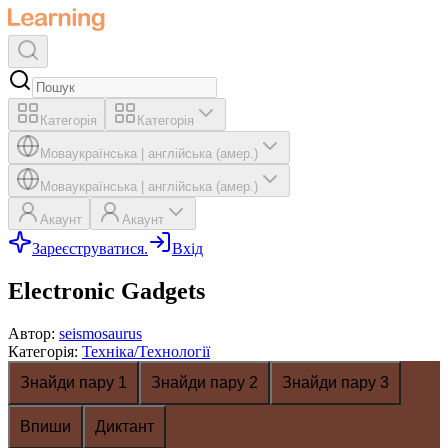
Категорія
Категорія
Мова
українська
|
англійська (амер.)
Мова
українська
|
англійська (амер.)
Акаунт
Акаунт
Зареєструватися.
Вхід
Electronic Gadgets
Автор
:
seismosaurus
Категорія
:
Техніка/Технології
Знайди пару 1
Знайди пару 2
Знайди пару 3
Впиши
Диктант