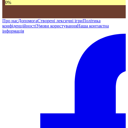
0
%
Про нас
Допомога
Створені лексичні ігри
Політика
конфіденційності
Умови користування
Наша контактна
інформація