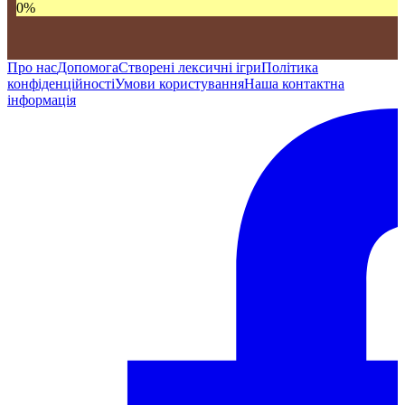
0
%
Про нас
Допомога
Створені лексичні ігри
Політика
конфіденційності
Умови користування
Наша контактна
інформація