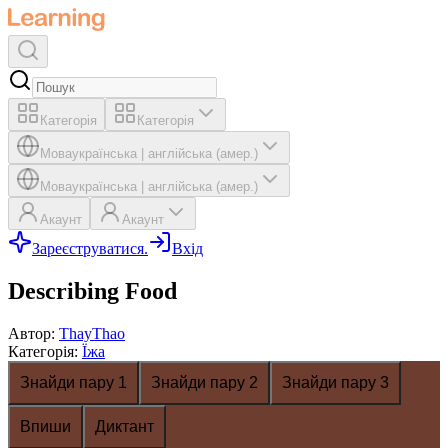
Категорія
Категорія
Мова
українська
|
англійська (амер.)
Мова
українська
|
англійська (амер.)
Акаунт
Акаунт
Зареєструватися.
Вхід
Describing Food
Автор
:
ThayThao
Категорія
:
Їжа
Знайди пару 1
Знайди пару 2
Знайди пару 3
Впиши
Диктант