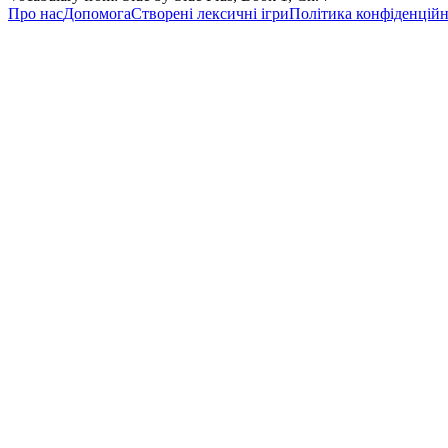
Про нас
Допомога
Створені лексичні ігри
Політика конфіденційн