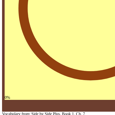
0
%
Vocabulary from: Side by Side Plus, Book 1, Ch. 7