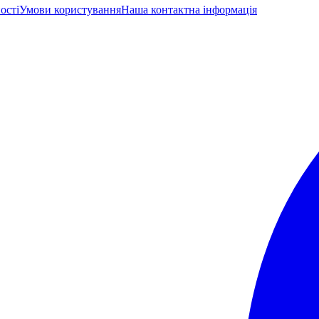
ості
Умови користування
Наша контактна інформація