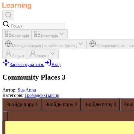
Категорія
Категорія
Мова
українська
|
англійська (амер.)
Мова
українська
|
ан
Акаунт
Акаунт
Зареєструватися.
Вхід
Community Places 3
Автор
:
Sus Anna
Категорія
:
Громадські місця
Знайди пару 1
Знайди пару 2
Знайди пару 3
Впи