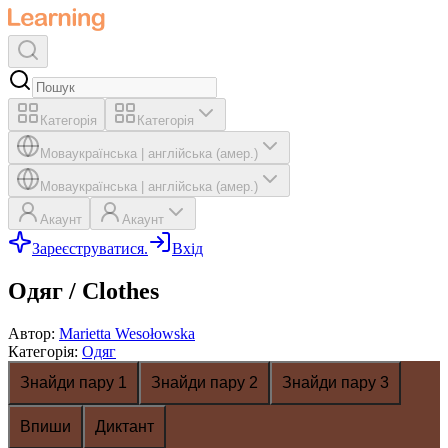
Категорія
Категорія
Мова
українська
|
англійська (амер.)
Мова
українська
|
англійська (амер.)
Акаунт
Акаунт
Зареєструватися.
Вхід
Одяг / Clothes
Автор
:
Marietta Wesołowska
Категорія
:
Одяг
Знайди пару 1
Знайди пару 2
Знайди пару 3
Впиши
Диктант