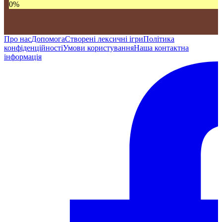
0
%
Про нас
Допомога
Створені лексичні ігри
Політика
конфіденційності
Умови користування
Наша контактна
інформація