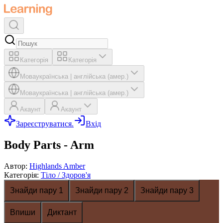
Категорія
Категорія
Мова
українська
|
англійська (амер.)
Мова
українська
|
англійська (амер.)
Акаунт
Акаунт
Зареєструватися.
Вхід
Body Parts - Arm
Автор
:
Highlands Amber
Категорія
:
Тіло / Здоров'я
Знайди пару 1
Знайди пару 2
Знайди пару 3
Впиши
Диктант