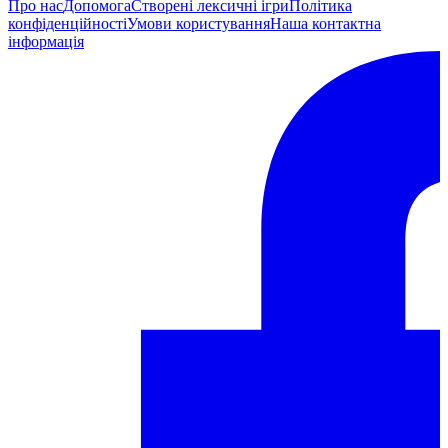
Про нас
Допомога
Створені лексичні ігри
Політика
конфіденційності
Умови користування
Наша контактна
інформація