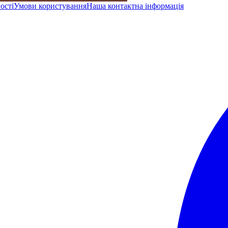
ості
Умови користування
Наша контактна інформація