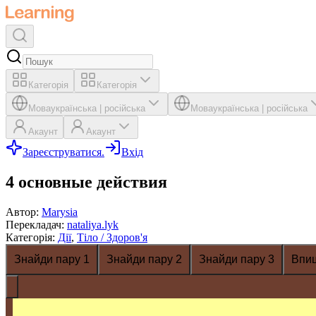
Категорія
Категорія
Мова
українська
|
російська
Мова
українська
|
російська
Акаунт
Акаунт
Зареєструватися.
Вхід
4 основные действия
Автор
:
Marysia
Перекладач
:
nataliya.lyk
Категорія
:
Дії
,
Тіло / Здоров'я
Знайди пару 1
Знайди пару 2
Знайди пару 3
Впи