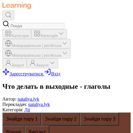
Категорія
Категорія
Мова
українська
|
російська
Мова
українська
|
російська
Акаунт
Акаунт
Зареєструватися.
Вхід
Что делать в выходные - глаголы
Автор
:
nataliya.lyk
Перекладач
:
nataliya.lyk
Категорія
:
Дії
Знайди пару 1
Знайди пару 2
Знайди пару 3
Впиши
Диктант