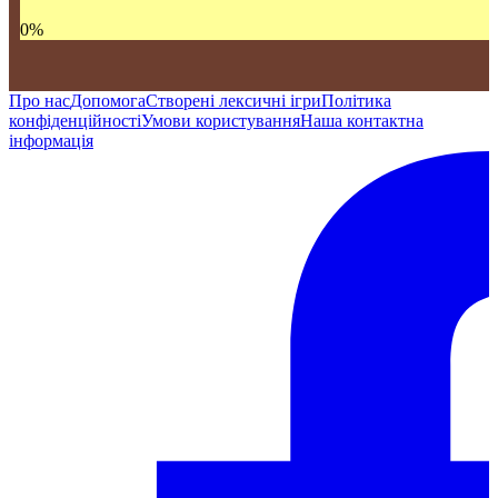
0
%
Про нас
Допомога
Створені лексичні ігри
Політика
конфіденційності
Умови користування
Наша контактна
інформація