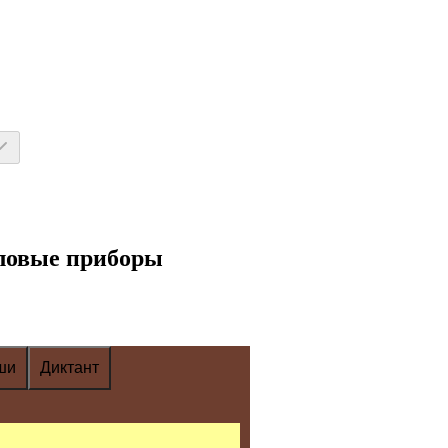
толовые приборы
ши
Диктант