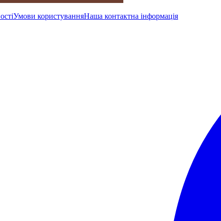
ості
Умови користування
Наша контактна інформація