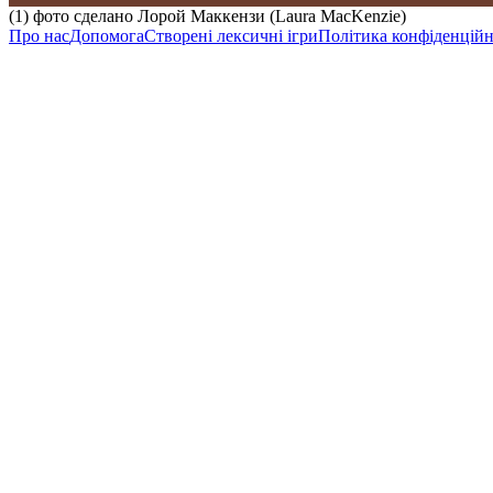
(1) фото сделано Лорой Маккензи (Laura MacKenzie)
Про нас
Допомога
Створені лексичні ігри
Політика конфіденційн