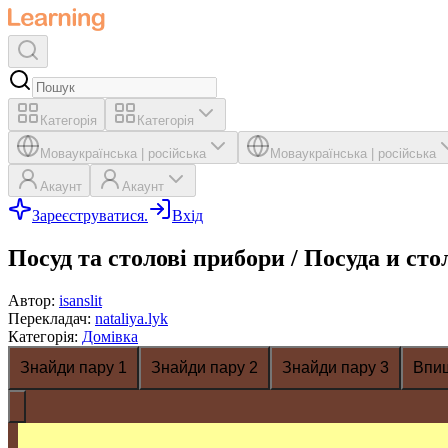
Категорія
Категорія
Мова
українська
|
російська
Мова
українська
|
російська
Акаунт
Акаунт
Зареєструватися.
Вхід
Посуд та столові прибори / Посуда и с
Автор
:
isanslit
Перекладач
:
nataliya.lyk
Категорія
:
Домівка
Знайди пару 1
Знайди пару 2
Знайди пару 3
Впи