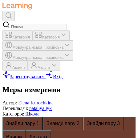
Категорія
Категорія
Мова
українська
|
російська
Мова
українська
|
російська
Акаунт
Акаунт
Зареєструватися.
Вхід
Меры измерения
Автор
:
Elena Kurochkina
Перекладач
:
nataliya.lyk
Категорія
:
Школа
Знайди пару 1
Знайди пару 2
Знайди пару 3
Впиши
Диктант