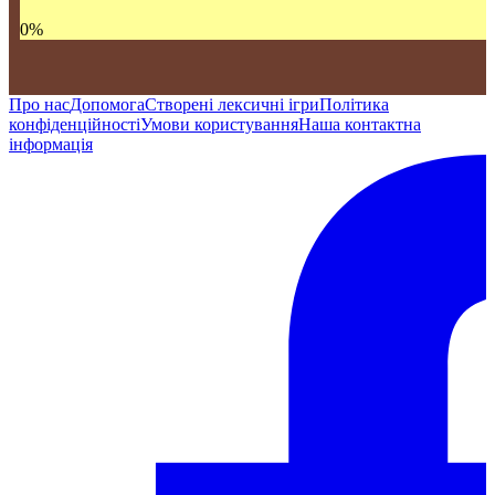
0
%
Про нас
Допомога
Створені лексичні ігри
Політика
конфіденційності
Умови користування
Наша контактна
інформація