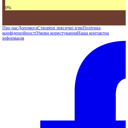
0
%
Про нас
Допомога
Створені лексичні ігри
Політика
конфіденційності
Умови користування
Наша контактна
інформація