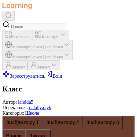
Категорія
Категорія
Мова
українська
|
російська
Мова
українська
|
російська
Акаунт
Акаунт
Зареєструватися.
Вхід
Класс
Автор
:
landda5
Перекладач
:
nataliya.lyk
Категорія
:
Школа
Знайди пару 1
Знайди пару 2
Знайди пару 3
Впиши
Диктант