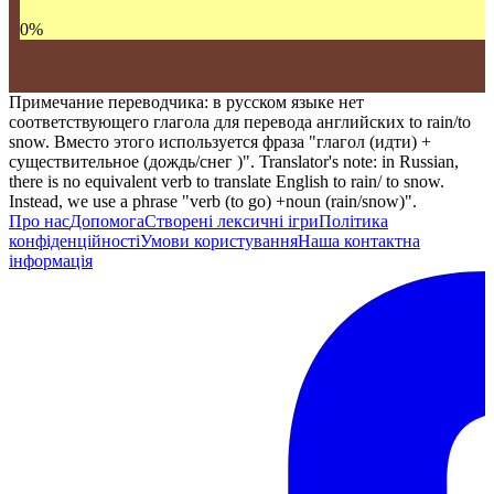
0
%
Примечание переводчика: в русском языке нет
соответствующего глагола для перевода английских to rain/to
snow. Вместо этого используется фраза "глагол (идти) +
существительное (дождь/снег )". Translator's note: in Russian,
there is no equivalent verb to translate English to rain/ to snow.
Instead, we use a phrase "verb (to go) +noun (rain/snow)".
Про нас
Допомога
Створені лексичні ігри
Політика
конфіденційності
Умови користування
Наша контактна
інформація