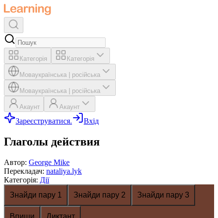
Категорія
Категорія
Мова
українська
|
російська
Мова
українська
|
російська
Акаунт
Акаунт
Зареєструватися.
Вхід
Глаголы действия
Автор
:
George Mike
Перекладач
:
nataliya.lyk
Категорія
:
Дії
Знайди пару 1
Знайди пару 2
Знайди пару 3
Впиши
Диктант