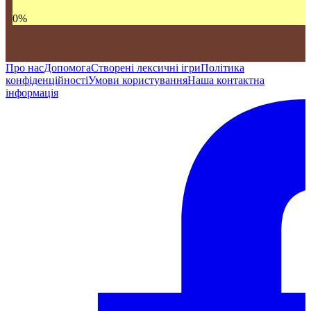
0
%
Про нас
Допомога
Створені лексичні ігри
Політика
конфіденційності
Умови користування
Наша контактна
інформація