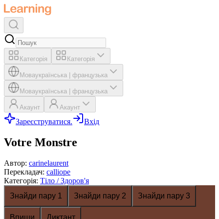
Категорія
Категорія
Мова
українська
|
французька
Мова
українська
|
французька
Акаунт
Акаунт
Зареєструватися.
Вхід
Votre Monstre
Автор
:
carinelaurent
Перекладач
:
calliope
Категорія
:
Тіло / Здоров'я
Знайди пару 1
Знайди пару 2
Знайди пару 3
Впиши
Диктант