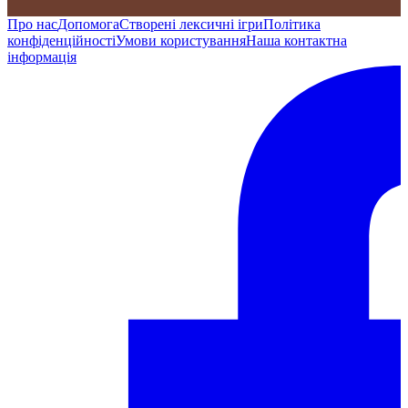
Про нас
Допомога
Створені лексичні ігри
Політика
конфіденційності
Умови користування
Наша контактна
інформація