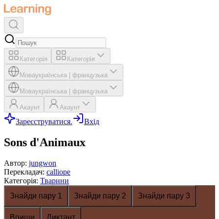
Категорія
Категорія
Мова
українська
|
французька
Мова
українська
|
французька
Акаунт
Акаунт
Зареєструватися.
Вхід
Sons d'Animaux
Автор
:
jungwon
Перекладач
:
calliope
Категорія
:
Тварини
Знайди пару 1
Знайди пару 2
Знайди пару 3
Впиши
Диктант