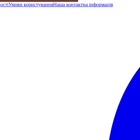
ості
Умови користування
Наша контактна інформація