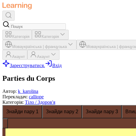
Категорія
Категорія
Мова
українська
|
французька
Мова
українська
|
француз
Акаунт
Акаунт
Зареєструватися.
Вхід
Parties du Corps
Автор
:
k_karolina
Перекладач
:
calliope
Категорія
:
Тіло / Здоров'я
Знайди пару 1
Знайди пару 2
Знайди пару 3
Впи