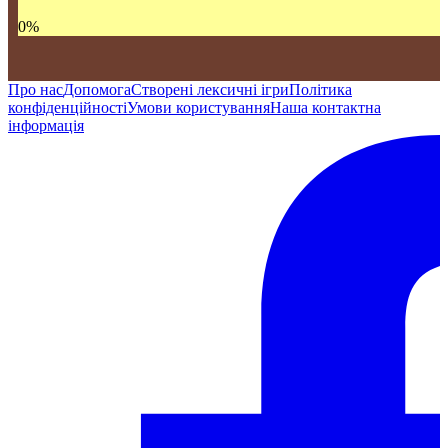
0
%
Про нас
Допомога
Створені лексичні ігри
Політика
конфіденційності
Умови користування
Наша контактна
інформація