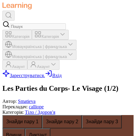
Категорія
Категорія
Мова
українська
|
французька
Мова
українська
|
французька
Акаунт
Акаунт
Зареєструватися.
Вхід
Les Parties du Corps- Le Visage (1/2)
Автор
:
Smatieva
Перекладач
:
calliope
Категорія
:
Тіло / Здоров'я
Знайди пару 1
Знайди пару 2
Знайди пару 3
Впиши
Диктант