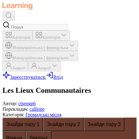
Категорія
Категорія
Мова
українська
|
французька
Мова
українська
|
французька
Акаунт
Акаунт
Зареєструватися.
Вхід
Les Lieux Communautaires
Автор
:
ctsengp6
Перекладач
:
calliope
Категорія
:
Громадські місця
Знайди пару 1
Знайди пару 2
Знайди пару 3
Впиши
Диктант