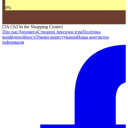
0
%
[3A Ch3 In the Shopping Centre]
Про нас
Допомога
Створені лексичні ігри
Політика
конфіденційності
Умови користування
Наша контактна
інформація