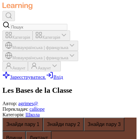
Категорія
Категорія
Мова
українська
|
французька
Мова
українська
|
французька
Акаунт
Акаунт
Зареєструватися.
Вхід
Les Bases de la Classe
Автор
:
agrimes@
Перекладач
:
calliope
Категорія
:
Школа
Знайди пару 1
Знайди пару 2
Знайди пару 3
Впиши
Диктант