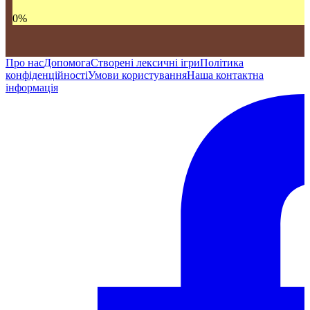
0
%
Про нас
Допомога
Створені лексичні ігри
Політика
конфіденційності
Умови користування
Наша контактна
інформація