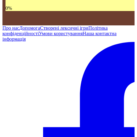
0
%
Про нас
Допомога
Створені лексичні ігри
Політика
конфіденційності
Умови користування
Наша контактна
інформація