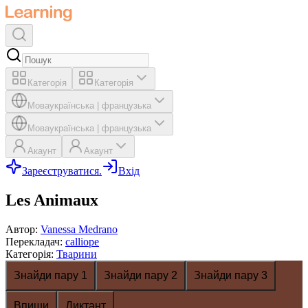
Категорія
Категорія
Мова
українська
|
французька
Мова
українська
|
французька
Акаунт
Акаунт
Зареєструватися.
Вхід
Les Animaux
Автор
:
Vanessa Medrano
Перекладач
:
calliope
Категорія
:
Тварини
Знайди пару 1
Знайди пару 2
Знайди пару 3
Впиши
Диктант