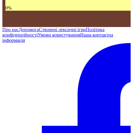
0
%
Про нас
Допомога
Створені лексичні ігри
Політика
конфіденційності
Умови користування
Наша контактна
інформація