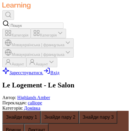
Категорія
Категорія
Мова
українська
|
французька
Мова
українська
|
французька
Акаунт
Акаунт
Зареєструватися.
Вхід
Le Logement - Le Salon
Автор
:
Highlands Amber
Перекладач
:
calliope
Категорія
:
Домівка
Знайди пару 1
Знайди пару 2
Знайди пару 3
Впиши
Диктант