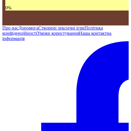
0
%
Про нас
Допомога
Створені лексичні ігри
Політика
конфіденційності
Умови користування
Наша контактна
інформація