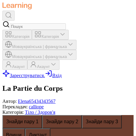
Категорія
Категорія
Мова
українська
|
французька
Мова
українська
|
французька
Акаунт
Акаунт
Зареєструватися.
Вхід
La Partie du Corps
Автор
:
Elena65434343567
Перекладач
:
calliope
Категорія
:
Тіло / Здоров'я
Знайди пару 1
Знайди пару 2
Знайди пару 3
Впиши
Диктант