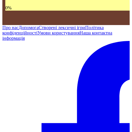
0
%
Про нас
Допомога
Створені лексичні ігри
Політика
конфіденційності
Умови користування
Наша контактна
інформація