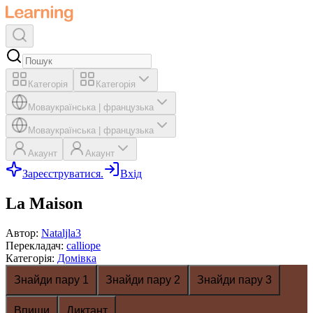
Категорія
Категорія
Мова
українська
|
французька
Мова
українська
|
французька
Акаунт
Акаунт
Зареєструватися.
Вхід
La Maison
Автор
:
Nataljla3
Перекладач
:
calliope
Категорія
:
Домівка
Знайди пару 1
Знайди пару 2
Знайди пару 3
Впиши
Диктант