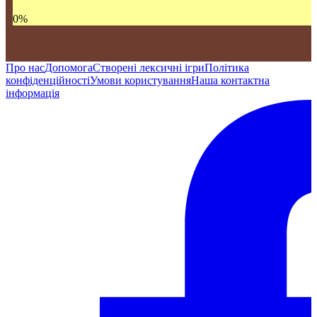
0
%
Про нас
Допомога
Створені лексичні ігри
Політика
конфіденційності
Умови користування
Наша контактна
інформація