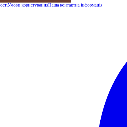
ості
Умови користування
Наша контактна інформація