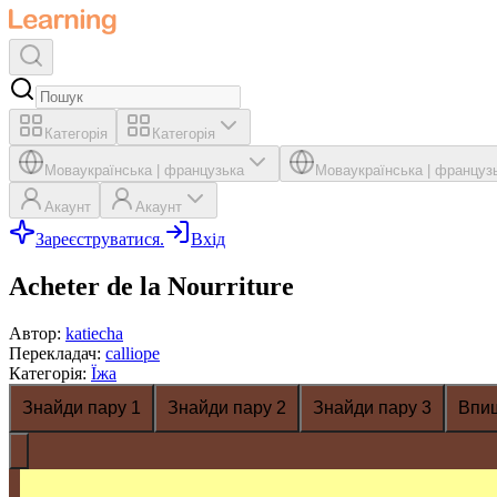
Категорія
Категорія
Мова
українська
|
французька
Мова
українська
|
француз
Акаунт
Акаунт
Зареєструватися.
Вхід
Acheter de la Nourriture
Автор
:
katiecha
Перекладач
:
calliope
Категорія
:
Їжа
Знайди пару 1
Знайди пару 2
Знайди пару 3
Впи