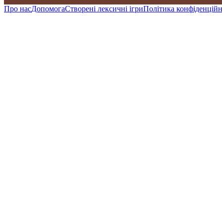
Про нас
Допомога
Створені лексичні ігри
Політика конфіденційн