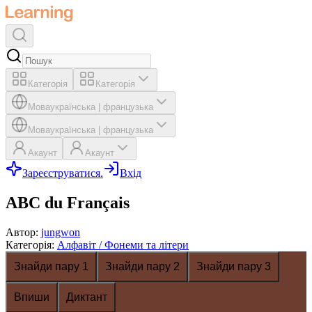
Категорія
Категорія
Мова
українська
|
французька
Мова
українська
|
французька
Акаунт
Акаунт
Зареєструватися.
Вхід
ABC du Français
Автор
:
jungwon
Категорія
:
Алфавіт / Фонеми та літери
Знайди пару 1
Знайди пару 2
Знайди пару 3
Впиши
Диктант