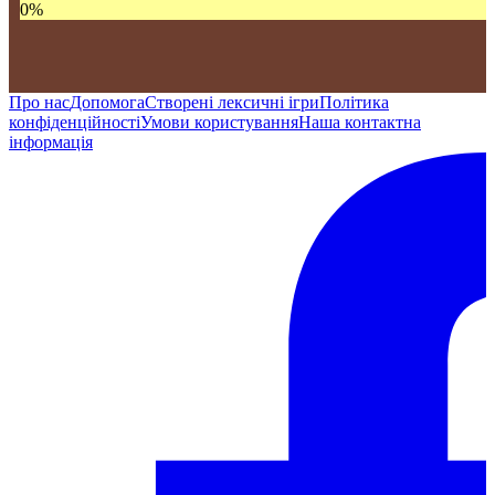
0
%
Про нас
Допомога
Створені лексичні ігри
Політика
конфіденційності
Умови користування
Наша контактна
інформація