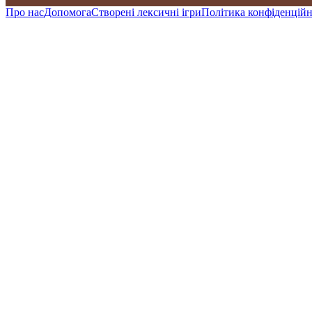
Про нас
Допомога
Створені лексичні ігри
Політика конфіденційн