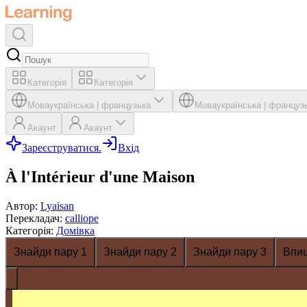
Категорія
Категорія
Мова
українська
|
французька
Мова
українська
|
француз
Акаунт
Акаунт
Зареєструватися.
Вхід
À l'Intérieur d'une Maison
Автор
:
Lyaisan
Перекладач
:
calliope
Категорія
:
Домівка
Знайди пару 1
Знайди пару 2
Знайди пару 3
Впи