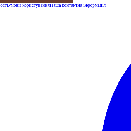
ості
Умови користування
Наша контактна інформація